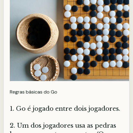
Regras básicas do Go
1. Go é jogado entre dois jogadores.
2. Um dos jogadores usa as pedras