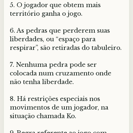
5. O jogador que obtem mais
território ganha o jogo.
6. As pedras que perderem suas
liberdades, ou “espaço para
respirar”, são retiradas do tabuleiro.
7. Nenhuma pedra pode ser
colocada num cruzamento onde
não tenha liberdade.
8. Há restrições especiais nos
movimentos de um jogador, na
situação chamada Ko.