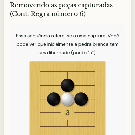
Removendo as peças capturadas
(Cont. Regra número 6)
Essa sequência refere-se a uma captura. Você
pode ver que inicialmente a pedra branca tem
uma liberdade (ponto "a").