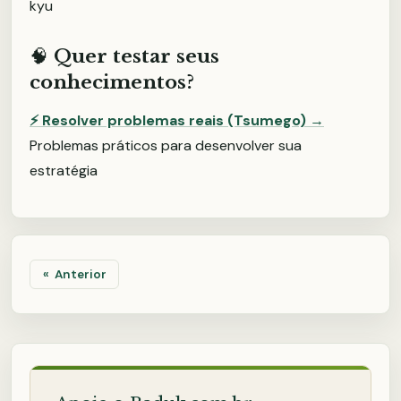
kyu
🧠
Quer testar seus
conhecimentos?
⚡ Resolver problemas reais (Tsumego) →
Problemas práticos para desenvolver sua
estratégia
Anterior