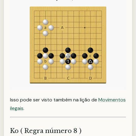
Isso pode ser visto também na lição de
Movimentos
ilegais
.
Ko ( Regra número 8 )